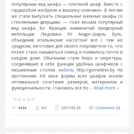
популярным вид шкафа — платяной шкаф. Вместе с
гардеробом изобрели и вешалку-«плечики». В Англии
же стали выпускать специальные книжные шкафы со
стеклянными дверцами, — тоже весьма популярный
вид шкафа. Во Франции знаменитый придворный
мебельщик Людовика XV Андре-Шарль Буль,
объединив итальянские кассетоне всё с тем же
сундуком, изготовил для своего покровителя то, что
позже стало называться комод и появилось почти в
каждом доме. Обычными стали бюро и секретеры,
соединявшие в себе функции удобных шкафчиков с
письменным столом.
мебель
http://gomeldrev.by На
протяжении XIX века формы всех шкафов искали
оптимальное сочетание размеров, материалов и
функциональности, становясь всё бо
...
Read more »
4444
trif
2017-03-26
Comments (0)